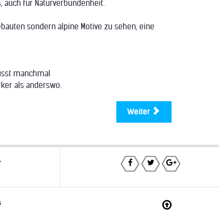
s, auch für Naturverbundenheit.
ebauten sondern alpine Motive zu sehen, eine
ewusst manchmal
ärker als anderswo.
Weiter
T
G